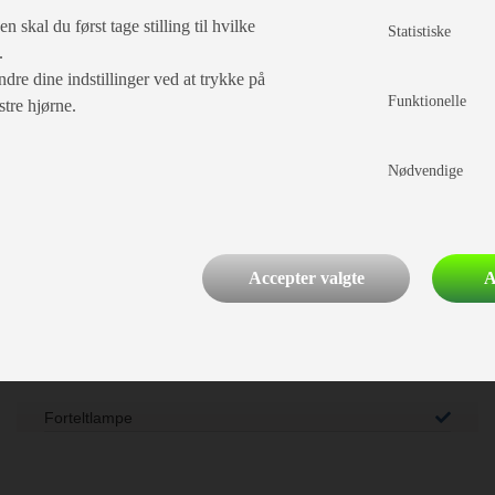
Indretning
 skal du først tage stilling til hvilke
Statistiske
e.
dre dine indstillinger ved at trykke på
Funktionelle
stre hjørne.
Enkeltsenge
Opred. I siddegrp.
Lameludtræk
Nødvendige
Hæve/sænkebord
Rundsiddegruppe
Endesiddegruppe
Accepter valgte
A
Kassettegardiner
El, Elektronik & Medie
Forteltlampe