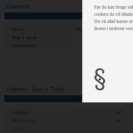
Generelt
Før du kan bruge siden
cookies du vil tillad
Du vil altid kunne æn
ikonet i nederste ven
Stel nr.
WDT13EHACM0000861
Reg. 1. gang
26-05-2021
Sovepladser
5
Køkken - Bad & Toilet
3 gasblus
Bestikbakke
Køleskab