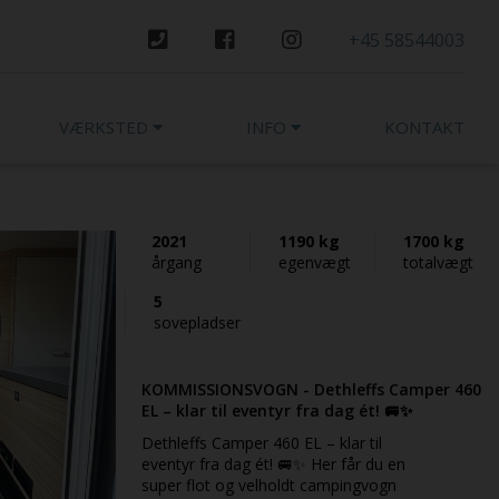
+45 58544003
VÆRKSTED
INFO
KONTAKT
2021
1190 kg
1700 kg
årgang
egenvægt
totalvægt
5
sovepladser
KOMMISSIONSVOGN - Dethleffs Camper 460
EL – klar til eventyr fra dag ét! 🚐✨
Dethleffs Camper 460 EL – klar til
eventyr fra dag ét! 🚐✨ Her får du en
super flot og velholdt campingvogn