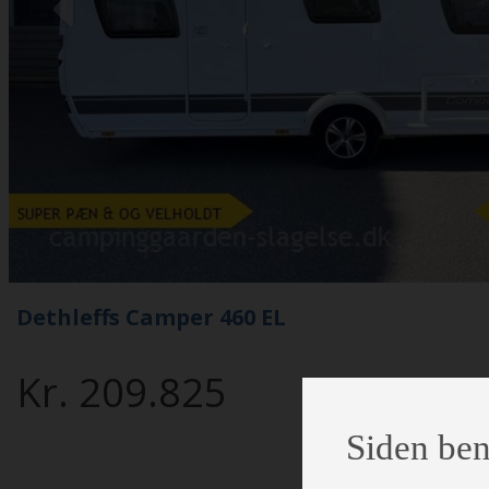
Previous
Dethleffs Camper 460 EL
Kr.
209.825
Siden ben