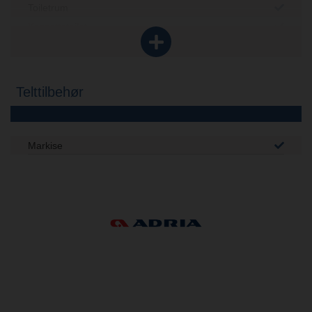
Toiletrum
Kassettetoilet
Brusebund
Telttilbehør
Markise