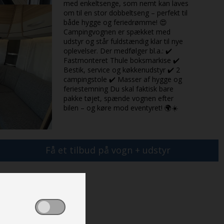
med enkeltsenge, som nemt kan laves
om til en stor dobbeltseng – perfekt til
både hygge og feriedrømme! 😍
Campingvognen er spækket med
udstyr og står fuldstændig klar til nye
oplevelser. Der medfølger bl.a.: ✔️
Fastmonteret Thule boksmarkise ✔️
Bestik, service og køkkenudstyr ✔️ 2
campingstole ✔️ Masser af hygge og
feriestemning Du skal faktisk bare
pakke tøjet, spænde vognen efter
bilen – og køre mod eventyret! 🌍☀️
Få et tilbud på vogn + udstyr