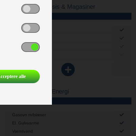
Karrosseri, Chassis & Magasiner
Alufælge
Stabilisator
Cykelstativ
Tagluge i toiletrum
Stor tagluge
Myggenet
cceptere alle
Serviceklap
Vand - Varme & Energi
Gasovn m/blæser
El. Gulvvarme
Varmtvand