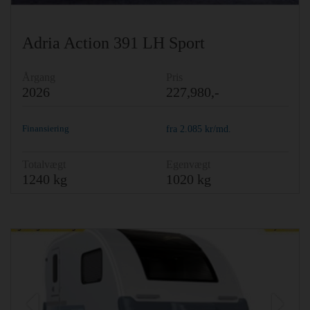
Adria Action 391 LH Sport
Årgang
Pris
2026
227,980,-
Finansiering
fra
2.085
kr/md.
Totalvægt
Egenvægt
1240 kg
1020 kg
Previous
Ne