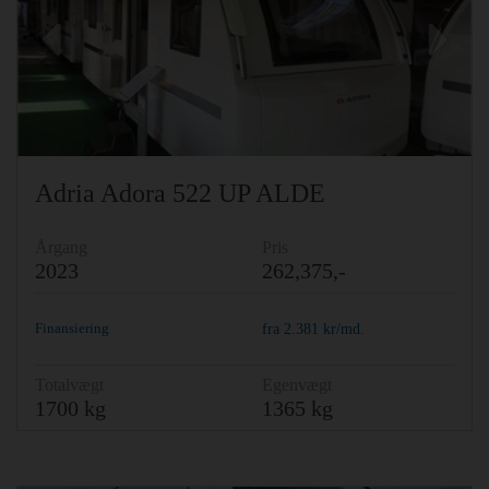
Previous
Ne
Adria Adora 522 UP ALDE
Årgang
Pris
2023
262,375,-
Finansiering
fra
2.381
kr/md.
Totalvægt
Egenvægt
1700 kg
1365 kg