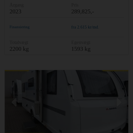
Årgang
Pris
2023
289,825,-
Finansiering
fra
2.615
kr/md.
Totalvægt
Egenvægt
2200 kg
1593 kg
Previous
Ne