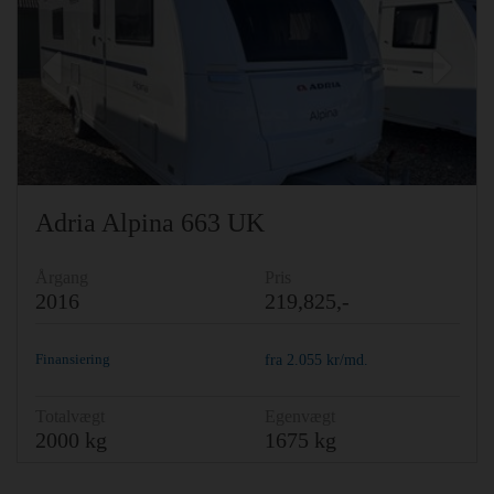
Previous
Ne
Adria Alpina 663 UK
Årgang
Pris
2016
219,825,-
Finansiering
fra
2.055
kr/md.
Totalvægt
Egenvægt
2000 kg
1675 kg