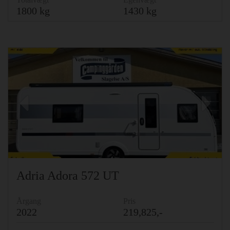
1800 kg
1430 kg
Previous
Ne
Adria Adora 572 UT
Årgang
Pris
2022
219,825,-