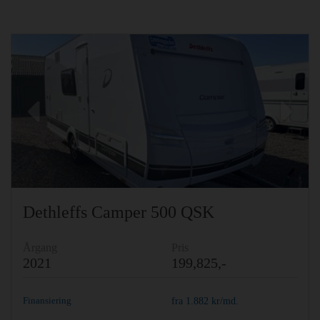
Previous
Ne
Dethleffs Camper 500 QSK
Årgang
Pris
2021
199,825,-
Finansiering
fra
1.882
kr/md.