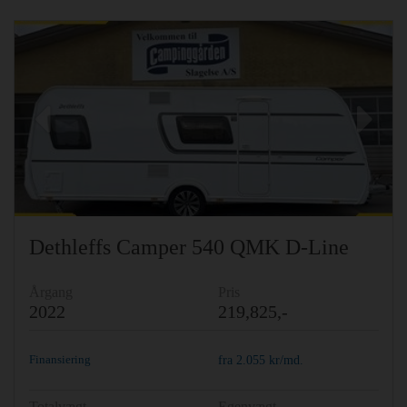
Previous
Ne
Dethleffs Camper 540 QMK D-Line
Årgang
Pris
2022
219,825,-
Finansiering
fra
2.055
kr/md.
Totalvægt
Egenvægt