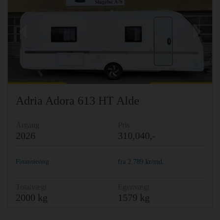
Previous
Ne
Adria Adora 613 HT Alde
Årgang
Pris
2026
310,040,-
Finansiering
fra
2.789
kr/md.
Totalvægt
Egenvægt
2000 kg
1579 kg