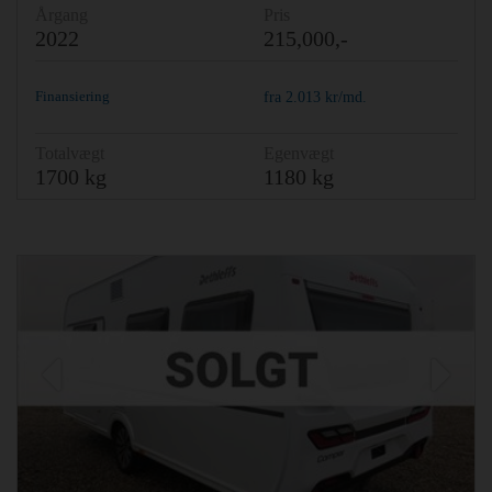
Årgang
Pris
2022
215,000,-
Finansiering
fra
2.013
kr/md.
Totalvægt
Egenvægt
1700 kg
1180 kg
Previous
Ne