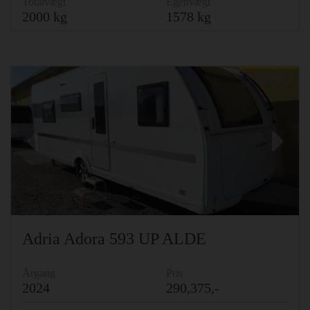
Totalvægt
Egenvægt
2000 kg
1578 kg
Previous
Ne
Adria Adora 593 UP ALDE
Årgang
Pris
2024
290,375,-