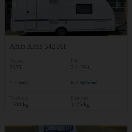
Previous
Ne
Adria Altea 542 PH
Årgang
Pris
2025
211,394,-
Finansiering
fra
1.943
kr/md.
Totalvægt
Egenvægt
1500 kg
1175 kg