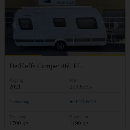
Previous
Ne
Dethleffs Camper 460 EL
Årgang
Pris
2021
209,825,-
Finansiering
fra
1.968
kr/md.
Totalvægt
Egenvægt
1700 kg
1190 kg