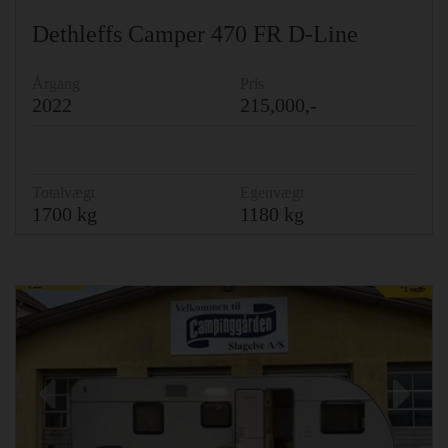
Dethleffs Camper 470 FR D-Line
Årgang
Pris
2022
215,000,-
Totalvægt
Egenvægt
1700 kg
1180 kg
Previous
Ne