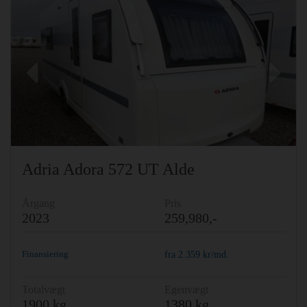
Previous
Ne
Adria Adora 572 UT Alde
Årgang
Pris
2023
259,980,-
Finansiering
fra
2.359
kr/md.
Totalvægt
Egenvægt
1900 kg
1380 kg