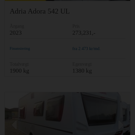
Adria Adora 542 UL
Årgang
Pris
2023
273,231,-
Finansiering
fra
2.473
kr/md.
Totalvægt
Egenvægt
1900 kg
1380 kg
Previous
Ne