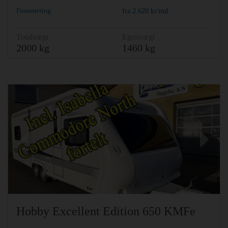
Finansiering
fra
2.620
kr/md.
Totalvægt
Egenvægt
2000 kg
1460 kg
Previous
Ne
Hobby Excellent Edition 650 KMFe