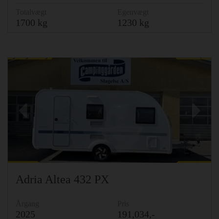
Totalvægt
Egenvægt
1700 kg
1230 kg
Previous
Ne
Adria Altea 432 PX
Årgang
Pris
2025
191,034,-