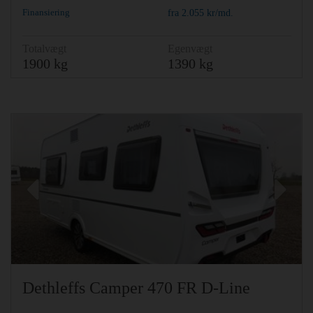
Finansiering
fra
2.055
kr/md.
Totalvægt
Egenvægt
1900 kg
1390 kg
Previous
Ne
Dethleffs Camper 470 FR D-Line