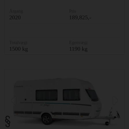
Årgang
Pris
2020
189,825,-
Totalvægt
Egenvægt
1500 kg
1190 kg
Previous
Ne