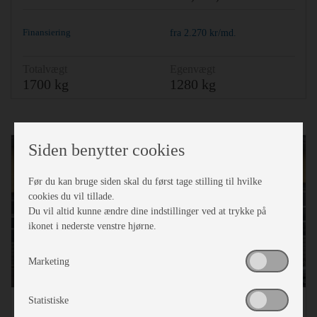
Finansiering
fra
2.270
kr/md.
Totalvægt
Egenvægt
1700 kg
1280 kg
Siden benytter cookies
Før du kan bruge siden skal du først tage stilling til hvilke
cookies du vil tillade.
Previous
Ne
Du vil altid kunne ændre dine indstillinger ved at trykke på
ikonet i nederste venstre hjørne.
Marketing
Statistiske
Adria Adora 522 UP