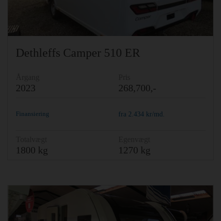
Dethleffs Camper 510 ER
Årgang
Pris
2023
268,700,-
Finansiering
fra
2.434
kr/md.
Totalvægt
Egenvægt
1800 kg
1270 kg