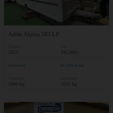
Previous
Ne
Adria Alpina 583 LP
Årgang
Pris
2023
342,980,-
Finansiering
fra
3.071
kr/md.
Totalvægt
Egenvægt
2000 kg
1615 kg