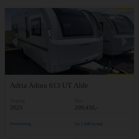
Previous
Ne
Adria Adora 613 UT Alde
Årgang
Pris
2023
299,450,-
Finansiering
fra
2.698
kr/md.