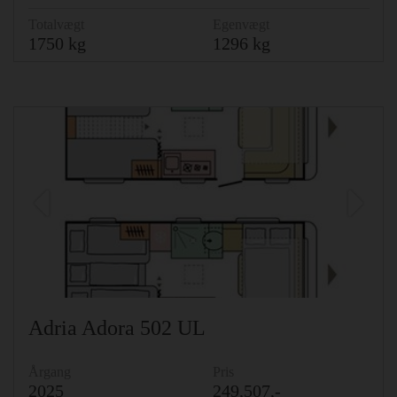
Totalvægt
Egenvægt
1750 kg
1296 kg
Previous
Ne
Adria Adora 502 UL
Årgang
Pris
2025
249,507,-