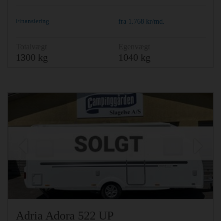
Finansiering
fra
1.768
kr/md.
Totalvægt
Egenvægt
1300 kg
1040 kg
Previous
Ne
Adria Adora 522 UP