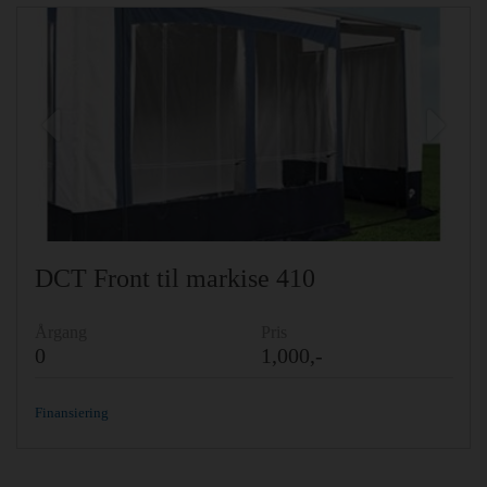
Previous
Ne
DCT Front til markise 410
Årgang
Pris
0
1,000,-
Finansiering