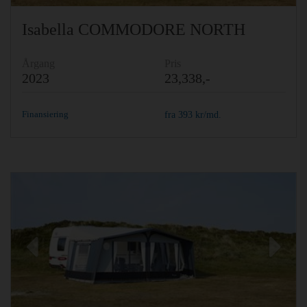
Isabella COMMODORE NORTH
Årgang
Pris
2023
23,338,-
Finansiering
fra
393
kr/md.
Previous
Ne