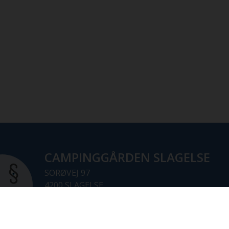
CAMPINGGÅRDEN SLAGELSE
SORØVEJ 97
4200 SLAGELSE
TLF. 58544003