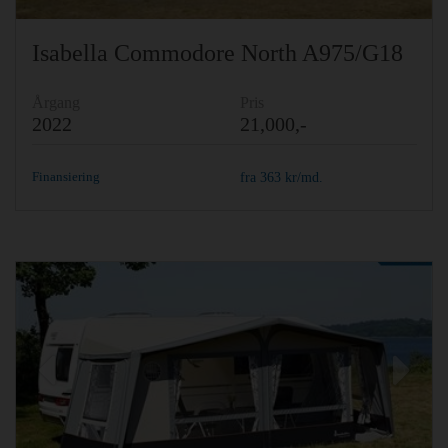
Isabella Commodore North A975/G18
Årgang
Pris
2022
21,000,-
Finansiering
fra
363
kr/md.
Previous
Ne