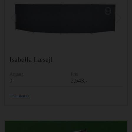
Previous
Ne
Isabella Læsejl
Årgang
Pris
0
2,543,-
Finansiering