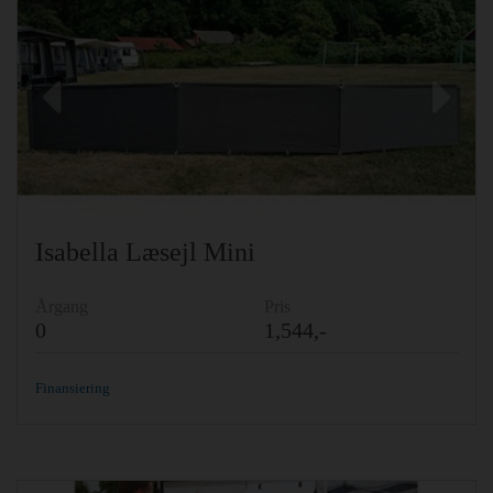
Previous
Ne
Isabella Læsejl Mini
Årgang
Pris
0
1,544,-
Finansiering