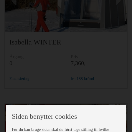
Previous
Ne
Isabella WINTER
Årgang
Pris
0
7,360,-
Finansiering
fra
188
kr/md.
Siden benytter cookies
Før du kan bruge siden skal du først tage stilling til hvilke