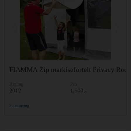
Previous
Ne
FIAMMA Zip markisefortelt Privacy Roo
Årgang
Pris
2012
1,500,-
Finansiering