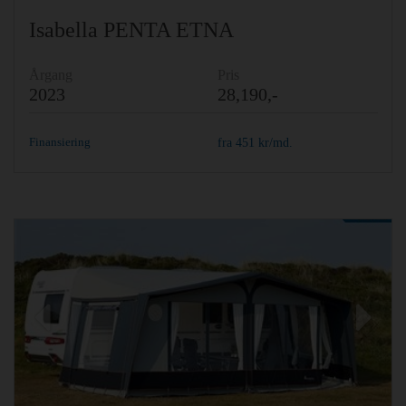
Isabella PENTA ETNA
Årgang
Pris
2023
28,190,-
Finansiering
fra
451
kr/md.
Previous
Ne