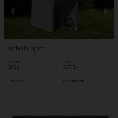
Previous
Ne
Isabella Space
Årgang
Pris
2022
3,795,-
Finansiering
fra
800
kr/md.