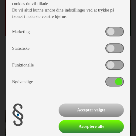
Previous
Ne
cookies du vil tillade.
Du vil altid kunne ændre dine indstillinger ved at trykke på
ikonet i nederste venstre hjørne.
Marketing
FIAMMA caravanstore 410
Statistiske
Årgang
Pris
Funktionelle
0
4,800,-
Nødvendige
Finansiering
fra
888
kr/md.
Accepter valgte
Acceptere alle