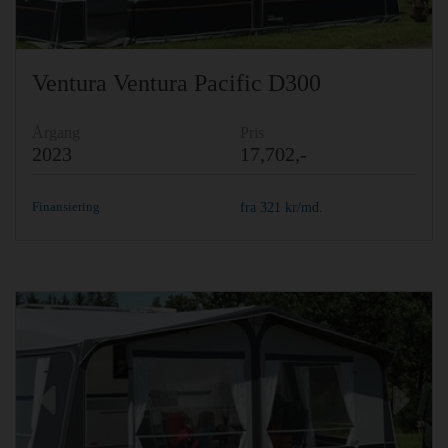
Ventura Ventura Pacific D300
Årgang
Pris
2023
17,702,-
Finansiering
fra
321
kr/md.
Previous
Ne