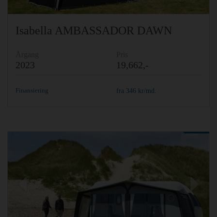
Isabella AMBASSADOR DAWN
Årgang
Pris
2023
19,662,-
Finansiering
fra
346
kr/md.
Previous
Ne