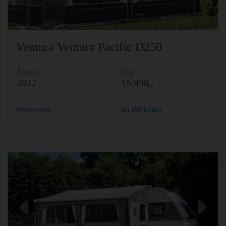
Ventura Ventura Pacific D250
Årgang
Pris
2022
15,958,-
Finansiering
fra
299
kr/md.
Previous
Ne