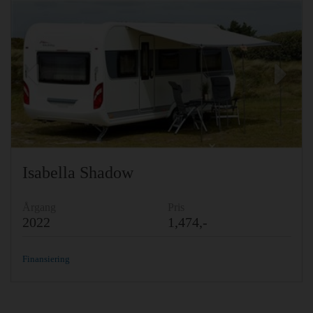
Previous
Ne
Isabella Shadow
Årgang
Pris
2022
1,474,-
Finansiering