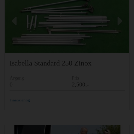
Previous
Ne
Isabella Standard 250 Zinox
Årgang
Pris
0
2,500,-
Finansiering