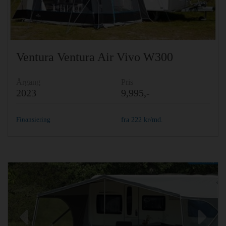
Ventura Ventura Air Vivo W300
Årgang
Pris
2023
9,995,-
Finansiering
fra
222
kr/md.
Previous
Ne