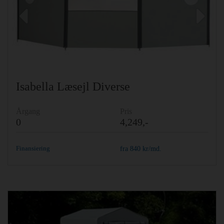
Previous
Ne
Isabella Læsejl Diverse
Årgang
Pris
0
4,249,-
Finansiering
fra
840
kr/md.