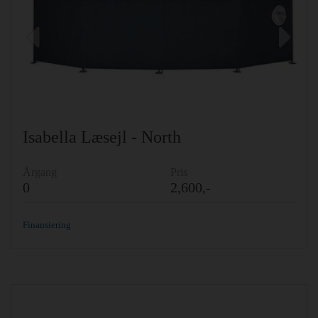
Previous
Ne
Isabella Læsejl - North
Årgang
Pris
0
2,600,-
Finansiering