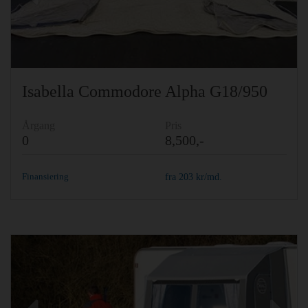
Isabella Commodore Alpha G18/950
Årgang
Pris
0
8,500,-
Finansiering
fra
203
kr/md.