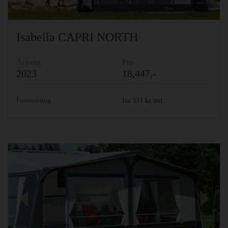
Isabella CAPRI NORTH
Årgang
Pris
2023
18,447,-
Finansiering
fra
331
kr/md.
Previous
Ne