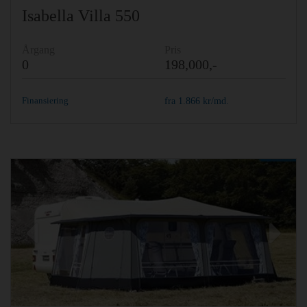
Isabella Villa 550
Årgang
Pris
0
198,000,-
Finansiering
fra
1.866
kr/md.
Previous
Ne