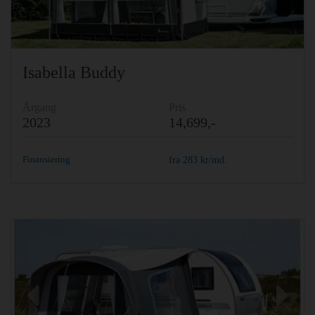
Isabella Buddy
Årgang
Pris
2023
14,699,-
Finansiering
fra
283
kr/md.
Previous
Ne