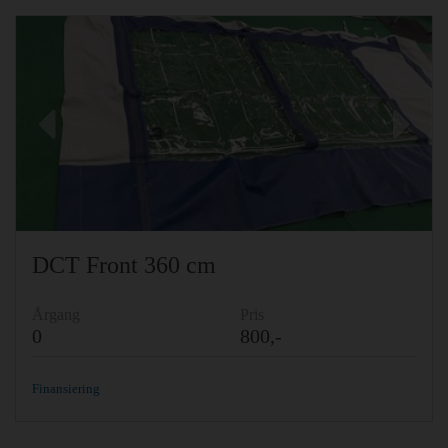
Previous
Ne
DCT Front 360 cm
Årgang
Pris
0
800,-
Finansiering