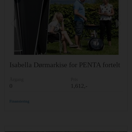
Previous
Ne
Isabella Dørmarkise for PENTA fortelt
Årgang
Pris
0
1,612,-
Finansiering