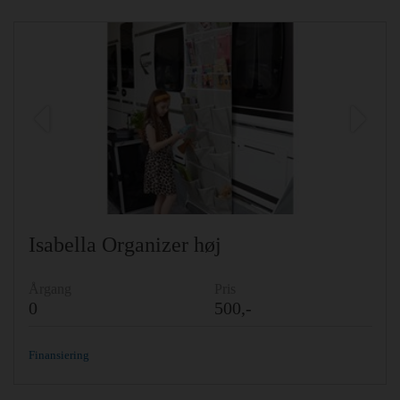
Previous
Ne
Isabella Organizer høj
Årgang
Pris
0
500,-
Finansiering